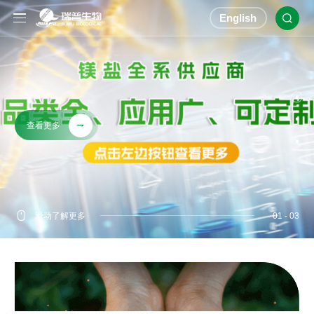
English

致力于共同提高
营养强化全系
人类的饮食健康
综合服务商
查看更多

查看更多
查看更多





滑动了解更多
滑动了解更多
滑动了解更多
0
0
0
1
1
1
- 0
- 0
- 0
3
3
3