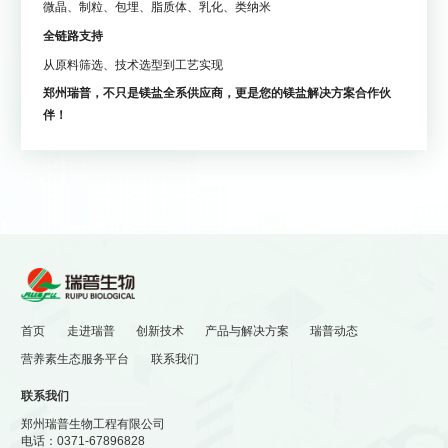
微晶、制粒、包埋、脂质体、乳化、类纳米
全链路支持
从原料筛选、技术选型到工艺实现
郑州瑞普，不只是镁盐全系供应商，更是您的镁盐解决方案合作伙
伴！


液体饮料总沉淀？助眠产品
收官之作！从基础原料到成
没体感？瑞普这5款“高活”镁
品，郑州瑞普如何用“全系镁
盐，专治研发“疑难杂症”！
盐”解决您所有的补镁难题？
首页
走进瑞普
创新技术
产品与解决方案
瑞普动态
营养素生态服务平台
联系我们
联系我们
郑州瑞普生物工程有限公司
电话：
0371-67896828