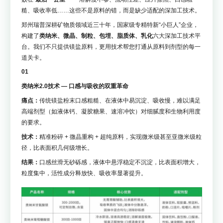
糙、吸收率低……这些不是原料的错，而是缺少适配的深加工技术。
郑州瑞普深耕矿物质领域近三十年，国家级专精特新“小巨人”企业，
构建了
类纳米、微晶、制粒、包埋、脂质体、乳化
六大深加工技术平
台。我们不只提供镁盐原料，更用技术帮您打通从原料到剂型的每一
道关卡。
01
类纳米2.0技术 — 口感与吸收的双重革命
痛点：
传统镁盐粉末口感粗糙、在液体中易沉淀、吸收慢，难以满足
高端剂型（如液体钙、凝胶糖果、速溶冲饮）对细腻度和生物利用度
的要求。
技术：
精准粉碎 + 微晶重构 + 超纯原料，实现微米级甚至亚微米级粒
径，比表面积几何级增长。
结果：
口感丝滑无砂砾感，液体中悬浮稳定不沉淀，比表面积增大，
粒度集中，活性成分释放快、吸收率显著提升。