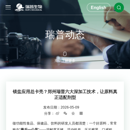
English

瑞普动态

滑动了解更多
镁盐应用总卡壳？郑州瑞普六大深加工技术，让原料真
正适配剂型
发布日期：
2026-05-09
分享：
Sina
WeChat
Qzone
Share
Weibo
做功能性食品、保健品、饮料的研发人员都清楚：一个好原料，常常
败在“
最后一公里
”——溶解度不够、流动性差、压片擦黑、口感粗