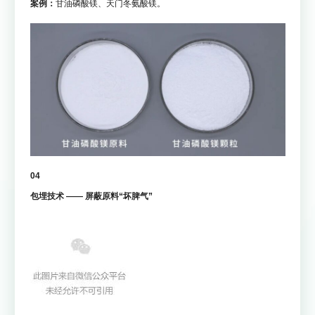
案例：
甘油磷酸镁、天门冬氨酸镁。
04
包埋技术 —— 屏蔽原料“坏脾气”