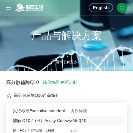
English

产品与解决方案

滑动了解更多
高分散辅酶Q10
纯化精品 创新定制

高分散辅酶Q10产品简介
执行标准Executive standard
协议标准
辅酶 Q10 /（%）Assay:Coenzyme Q10
≥10.0
铅（Pb）/（mg/kg）Lead
≤3.0