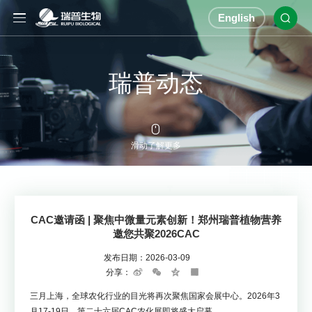
English

瑞普动态

滑动了解更多
CAC邀请函 | 聚焦中微量元素创新！郑州瑞普植物营养
邀您共聚2026CAC
发布日期：
2026-03-09
分享：
Sina
WeChat
Qzone
Share
Weibo
三月上海，全球农化行业的目光将再次聚焦国家会展中心。2026年3
月17-19日，第二十六届CAC农化展即将盛大启幕。