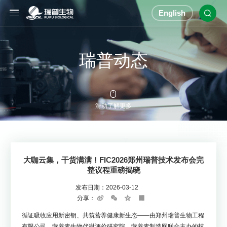
English

瑞普动态

滑动了解更多
大咖云集，干货满满！FIC2026郑州瑞普技术发布会完
整议程重磅揭晓
发布日期：
2026-03-12
分享：
Sina
WeChat
Qzone
Share
Weibo
循证吸收应用新密钥、共筑营养健康新生态——由郑州瑞普生物工程
有限公司、营养素生物代谢评价研究院、营养素制造网联合主办的技