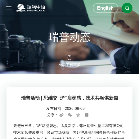
English

瑞普动态

滑动了解更多
瑞普活动 | 思维交“沪”启灵感，技术共融谋新篇
发布日期：
2026-06-09
分享：
Sina
WeChat
Qzone
Share
Weibo
走进长三角，“沪”动凝智思。孟夏新临，郑州瑞普生物工程有限公司
技术团队整装重启，紧贴市场脉搏，奔赴沪浙等地同多位合作伙伴再