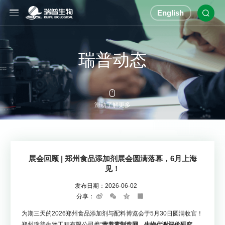
English

瑞普动态

滑动了解更多
展会回顾 | 郑州食品添加剂展会圆满落幕，6月上海
见！
发布日期：
2026-06-02
分享：
Sina
WeChat
Qzone
Share
Weibo
为期三天的2026郑州食品添加剂与配料博览会于5月30日圆满收官！
郑州瑞普生物工程有限公司携“
营养素制造网、生物代谢评价研究