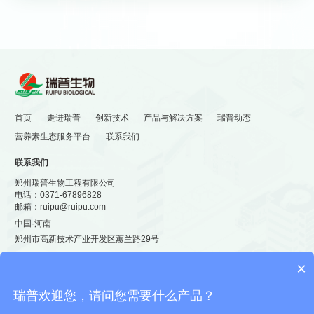


展会回顾 | 郑州食品添加剂展
瑞普活动 | 思维交“沪”启灵
会圆满落幕，6月上海见！
感，技术共融谋新篇
首页
走进瑞普
创新技术
产品与解决方案
瑞普动态
营养素生态服务平台
联系我们
联系我们
郑州瑞普生物工程有限公司
电话：
0371-67896828
邮箱：
ruipu@ruipu.com
中国·河南
郑州市高新技术产业开发区蕙兰路29号
×

瑞普欢迎您，请问您需要什么产品？
豫公网安备 41019702002166号
© 郑州瑞普生物工程有限公司 备