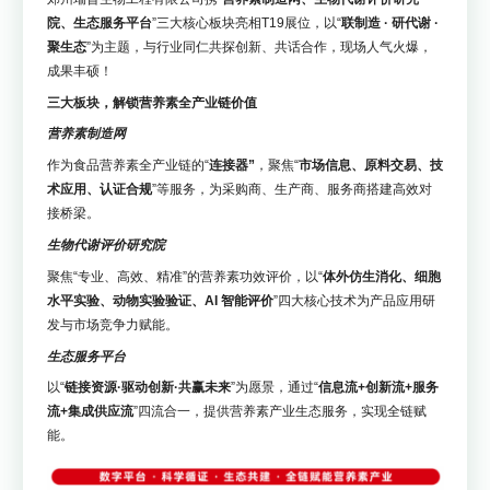
院、生态服务平台
”三大核心板块亮相T19展位，以“
联制造 · 研代谢 ·
聚生态
”为主题，与行业同仁共探创新、共话合作，现场人气火爆，
成果丰硕！
三大板块，解锁营养素全产业链价值
营养素制造网
作为食品营养素全产业链的“
连接器”
，聚焦“
市场信息、原料交易、技
术应用、认证合规
”等服务，为采购商、生产商、服务商搭建高效对
接桥梁。
生物代谢评价研究院
聚焦“专业、高效、精准”的营养素功效评价，以“
体外仿生消化、细胞
水平实验、动物实验验证、AI 智能评价
”四大核心技术为产品应用研
发与市场竞争力赋能。
生态服务平台
以“
链接资源·驱动创新·共赢未来
”为愿景，通过“
信息流+创新流+服务
流+集成供应流
”四流合一，提供营养素产业生态服务，实现全链赋
能。