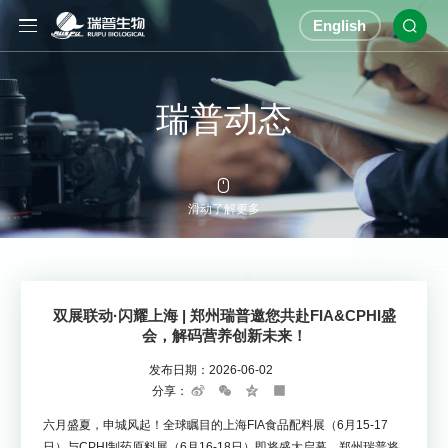
English

瑞普动态

滑动了解更多
双展联动·闪耀上海 | 郑州瑞普邀您共赴FIA&CPHI盛
会，解码营养创新未来！
发布日期：
2026-06-02
分享：
Sina
WeChat
Qzone
Share
Weibo
六月盛夏，申城风起！全球瞩目的上海FIA食品配料展（6月15-17
日）与CPHI制药原料展（6月16-18日）即将盛大启幕。郑州瑞普将