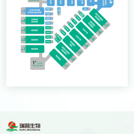


展会回顾 | 郑州食品添加剂展
瑞普活动 | 思维交“沪”启灵
会圆满落幕，6月上海见！
感，技术共融谋新篇