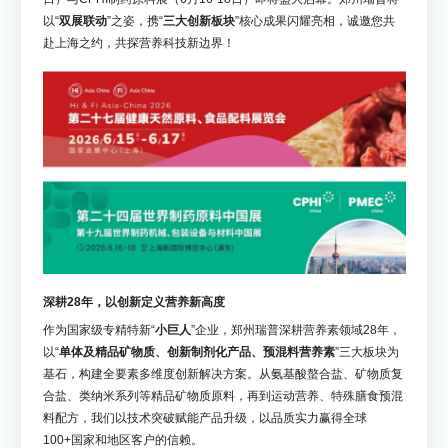
以“
双展联动
”之姿，携“
三大创新板块
”核心成果闪耀亮相，诚邀您共
赴上海之约，共探营养科技新边界！
深耕28年，以创新定义营养新高度
作为国家级专精特新“
小巨人
”企业，郑州瑞普深耕营养素领域28年，
以“
单体及精品矿物质、创新制剂化产品、预混料营养素
”三大板块为
基石，构建全要素多维度创新解决方案。从氨基酸螯合盐、矿物质复
合盐、类纳米系列等精品矿物质原料，再到运动营养、特殊膳食预混
料配方，我们以技术突破赋能产品升级，以品质实力赢得全球
100+国家和地区客户的信赖。