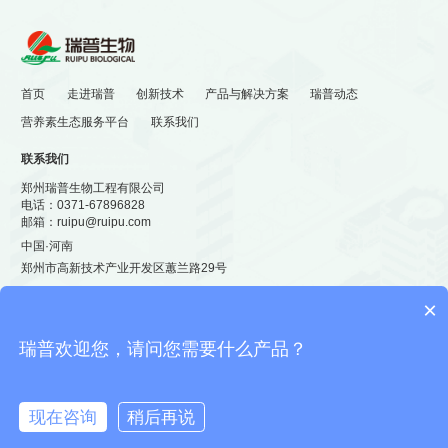
首页
走进瑞普
创新技术
产品与解决方案
瑞普动态
营养素生态服务平台
联系我们
联系我们
郑州瑞普生物工程有限公司
电话：
0371-67896828
邮箱：
ruipu@ruipu.com
中国·河南
郑州市高新技术产业开发区蕙兰路29号
×

瑞普欢迎您，请问您需要什么产品？
豫公网安备 41019702002166号
© 郑州瑞普生物工程有限公司 备
案/证可证编号为：
豫ICP备05001944号-1
现在咨询
稍后再说



