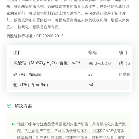
酶、核化酶等的激活剂。硫酸锰是重要的微量元素肥料，也是植物合成叶绿
素的催化剂，可以做为肥料施进土壤可以增产。在保健品行业用于制作片
剂、胶囊或添加到蛋白粉中，可提高蛋白质在人体的吸收利用，增强人体免
疫力，抗氧化，预防贫血等作用。
硫酸锰执行标准：GB 29208-2012
项目
指标
项目
硫酸锰（MnSO
·H
O）含量，w/%
98.0~102.0
硒（Se）/(
4
2
砷（As）/(mg/kg)
≤3
灼烧减量，w
铅（Pb）/(mg/kg)
≤4

解决方案
瑞普20多年专注食品营养强化剂的生产研发，具有标准化的生产流
程、先进的生产工艺、严格的质量管理体系，由国家CNAS认可实
验室检测，生产透明可追溯，保证产品质量，提升产品品质，丰富