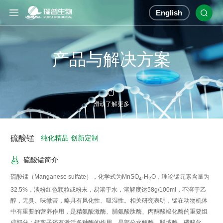
English

产品与解决方案

滑动了解更多
硫酸锰
纯化精品 创新定制

硫酸锰简介
硫酸锰（Manganese sulfate），化学式为MnSO
·H
O，理论锰元素含量为
4
2
32.5%，淡粉红色颗粒或粉末，易溶于水，溶解度达58g/100ml，不溶于乙
醇，无臭、味微苦，略具有风化性、吸湿性。相关研究表明，锰在动物机体
中有重要的营养作用，是精氨酸激酶、脯氨酸肽酶、丙酮酸竣化酶的重要组
成部分；锰离子还有激活多种酶的作用，是部分水解酶、脱坡酶、磷酸化